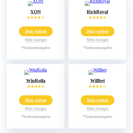
XON
RichRoyal
Jetzt wetten
Jetzt wetten
Mehr Anzeigen
Mehr Anzeigen
*Neukundenangebot
*Neukundenangebot
WinRolla
Willbet
Jetzt wetten
Jetzt wetten
Mehr Anzeigen
Mehr Anzeigen
*Neukundenangebot
*Neukundenangebot