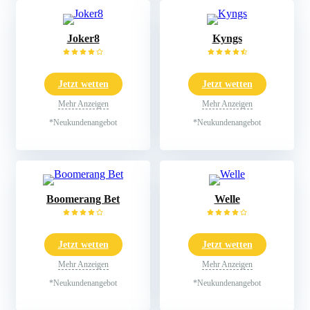
Joker8
Kyngs
Jetzt wetten
Jetzt wetten
Mehr Anzeigen
Mehr Anzeigen
*Neukundenangebot
*Neukundenangebot
Boomerang Bet
Welle
Jetzt wetten
Jetzt wetten
Mehr Anzeigen
Mehr Anzeigen
*Neukundenangebot
*Neukundenangebot