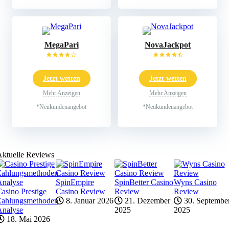
MegaPari
NovaJackpot
Jetzt wetten
Jetzt wetten
Mehr Anzeigen
Mehr Anzeigen
*Neukundenangebot
*Neukundenangebot
Aktuelle Reviews
SpinEmpire
SpinBetter Casino
Wyns Casino
asino Prestige
Casino Review
Review
Review
Zahlungsmethoden
8. Januar 2026
21. Dezember
30. Septembe
Analyse
2025
2025
18. Mai 2026