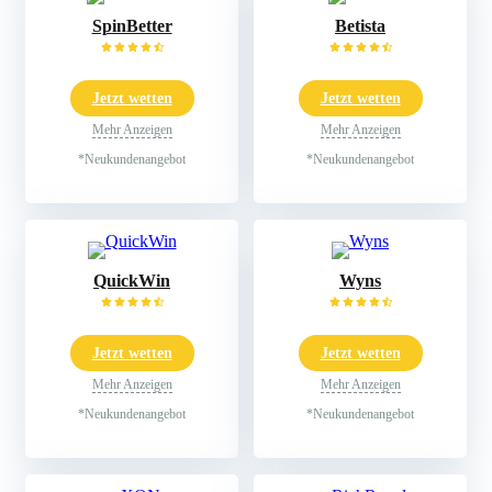
SpinBetter
Betista
Jetzt wetten
Jetzt wetten
Mehr Anzeigen
Mehr Anzeigen
*Neukundenangebot
*Neukundenangebot
QuickWin
Wyns
Jetzt wetten
Jetzt wetten
Mehr Anzeigen
Mehr Anzeigen
*Neukundenangebot
*Neukundenangebot