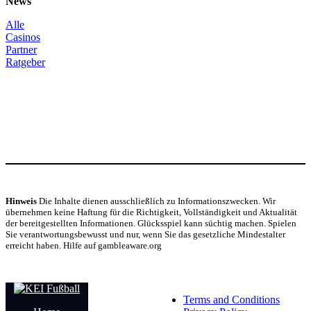
News
Alle
Casinos
Partner
Ratgeber
Hinweis
Die Inhalte dienen ausschließlich zu Informationszwecken. Wir
übernehmen keine Haftung für die Richtigkeit, Vollständigkeit und Aktualität
der bereitgestellten Informationen. Glücksspiel kann süchtig machen. Spielen
Sie verantwortungsbewusst und nur, wenn Sie das gesetzliche Mindestalter
erreicht haben. Hilfe auf gambleaware.org
© Copyright 2024
Terms and Conditions