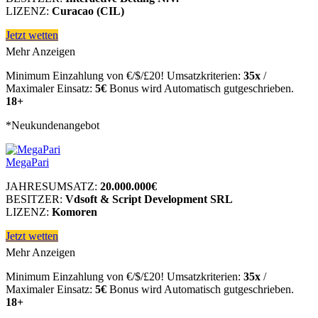
LIZENZ:
Curacao (CIL)
Jetzt wetten
Mehr Anzeigen
Minimum Einzahlung von €/$/£20! Umsatzkriterien:
35x
/
Maximaler Einsatz:
5€
Bonus wird Automatisch gutgeschrieben.
18+
*Neukundenangebot
MegaPari
JAHRESUMSATZ:
20.000.000€
BESITZER:
Vdsoft & Script Development SRL
LIZENZ:
Komoren
Jetzt wetten
Mehr Anzeigen
Minimum Einzahlung von €/$/£20! Umsatzkriterien:
35x
/
Maximaler Einsatz:
5€
Bonus wird Automatisch gutgeschrieben.
18+