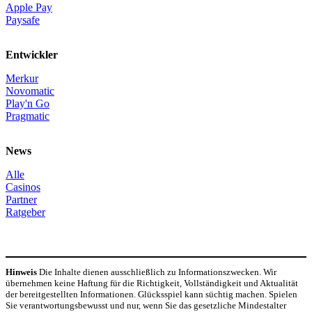
Apple Pay
Paysafe
Entwickler
Merkur
Novomatic
Play'n Go
Pragmatic
News
Alle
Casinos
Partner
Ratgeber
Hinweis
Die Inhalte dienen ausschließlich zu Informationszwecken. Wir
übernehmen keine Haftung für die Richtigkeit, Vollständigkeit und Aktualität
der bereitgestellten Informationen. Glücksspiel kann süchtig machen. Spielen
Sie verantwortungsbewusst und nur, wenn Sie das gesetzliche Mindestalter