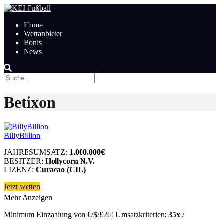
Home
Wettanbieter
Bonis
News
Betixon
BillyBillion
JAHRESUMSATZ:
1.000.000€
BESITZER:
Hollycorn N.V.
LIZENZ:
Curacao (CIL)
Jetzt wetten
Mehr Anzeigen
Minimum Einzahlung von €/$/£20! Umsatzkriterien:
35x
/