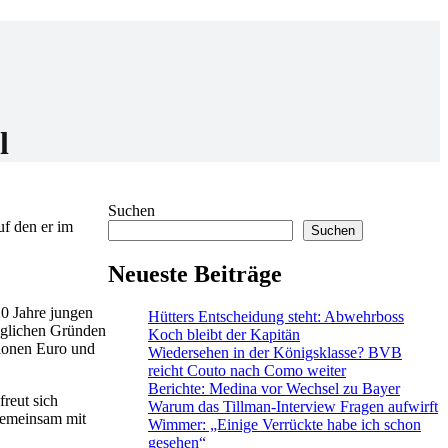
l
Suchen
uf den er im
Suchen
Neueste Beiträge
20 Jahre jungen
Hütters Entscheidung steht: Abwehrboss
raglichen Gründen
Koch bleibt der Kapitän
lionen Euro und
Wiedersehen in der Königsklasse? BVB
reicht Couto nach Como weiter
Berichte: Medina vor Wechsel zu Bayer
freut sich
Warum das Tillman-Interview Fragen aufwirft
 gemeinsam mit
Wimmer: „Einige Verrückte habe ich schon
gesehen“