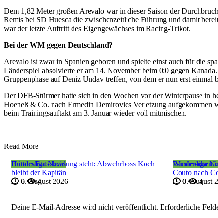
Dem 1,82 Meter großen Arevalo war in dieser Saison der Durchbruch 
Remis bei SD Huesca die zwischenzeitliche Führung und damit bereits 
war der letzte Auftritt des Eigengewächses im Racing-Trikot.
Bei der WM gegen Deutschland?
Arevalo ist zwar in Spanien geboren und spielte einst auch für die sp
Länderspiel absolvierte er am 14. November beim 0:0 gegen Kanada. S
Gruppenphase auf Deniz Undav treffen, von dem er nun erst einmal b
Der DFB-Stürmer hatte sich in den Wochen vor der Winterpause in her
Hoeneß & Co. nach Ermedin Demirovics Verletzung aufgekommen ware
beim Trainingsauftakt am 3. Januar wieder voll mitmischen.
Read More
Bundesliga News
Hütters Entscheidung steht: Abwehrboss Koch
Bundesliga N
Wiedersehen i
bleibt der Kapitän
Couto nach C
6. August 2026
0
4
6. August 
0
4
Deine E-Mail-Adresse wird nicht veröffentlicht.
Erforderliche Feld