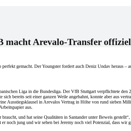
er
B macht Arevalo-Transfer offiziel
o perfekt gemacht. Der Youngster fordert auch Deniz Undav heraus – a
nischen Liga in die Bundesliga. Der VfB Stuttgart verpflichtete den 
te sich bereits seit einer ganzen Weile angebahnt, konnte aber aus vert
eine Ausstiegsklausel in Arevalos Vertrag in Höhe von rund sieben Mil
Arbeitspapier aus.
 braucht, und hat seine Qualitäten in Santander unter Beweis gestellt“, 
t er noch jung und wir sehen bei Jeremy noch viel Potenzial, dass wir