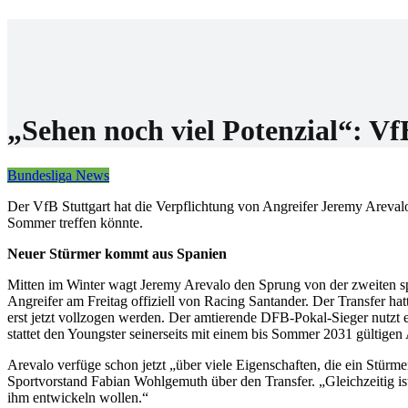
Home
Wettanbiet
Bonis
News
„Sehen noch viel Potenzial“: Vf
Bundesliga News
Der VfB Stuttgart hat die Verpflichtung von Angreifer Jeremy Areval
Sommer treffen könnte.
Neuer Stürmer kommt aus Spanien
Mitten im Winter wagt Jeremy Arevalo den Sprung von der zweiten spa
Angreifer am Freitag offiziell von Racing Santander. Der Transfer hat
erst jetzt vollzogen werden. Der amtierende DFB-Pokal-Sieger nutzt 
stattet den Youngster seinerseits mit einem bis Sommer 2031 gültigen 
Arevalo verfüge schon jetzt „über viele Eigenschaften, die ein Stürmer
Sportvorstand Fabian Wohlgemuth über den Transfer. „Gleichzeitig is
ihm entwickeln wollen.“