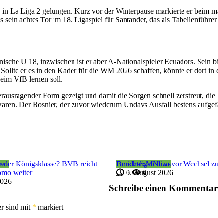
in La Liga 2 gelungen. Kurz vor der Winterpause markierte er beim m
sein achtes Tor im 18. Ligaspiel für Santander, das als Tabellenführer
anische U 18, inzwischen ist er aber A-Nationalspieler Ecuadors. Sein b
ollte er es in den Kader für die WM 2026 schaffen, könnte er dort in 
eim VfB lernen soll.
ausragender Form gezeigt und damit die Sorgen schnell zerstreut, die 
n. Der Bosnier, der zuvor wiederum Undavs Ausfall bestens aufgefan
ews
n der Königsklasse? BVB reicht
Bundesliga News
Berichte: Medina vor Wechsel z
omo weiter
6. August 2026
0
6
2026
Schreibe einen Kommentar
er sind mit
*
markiert