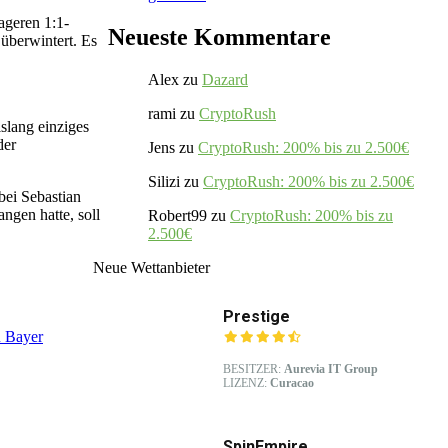
ageren 1:1-
Neueste Kommentare
 überwintert. Es
Alex
zu
Dazard
rami
zu
CryptoRush
islang einziges
der
Jens
zu
CryptoRush: 200% bis zu 2.500€
Silizi
zu
CryptoRush: 200% bis zu 2.500€
bei Sebastian
gen hatte, soll
Robert99
zu
CryptoRush: 200% bis zu
2.500€
Neue Wettanbieter
Prestige
u Bayer
BESITZER:
Aurevia IT Group
LIZENZ:
Curacao
SpinEmpire