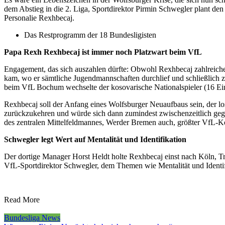
dem Abstieg in die 2. Liga, Sportdirektor Pirmin Schwegler plant
Personalie Rexhbecaj.
Das Restprogramm der 18 Bundesligisten
Papa Rexh Rexhbecaj ist immer noch Platzwart beim VfL
Engagement, das sich auszahlen dürfte: Obwohl Rexhbecaj zahlreiche 
kam, wo er sämtliche Jugendmannschaften durchlief und schließlich
beim VfL Bochum wechselte der kosovarische Nationalspieler (16 Ein
Rexhbecaj soll der Anfang eines Wolfsburger Neuaufbaus sein, der los
zurückzukehren und würde sich dann zumindest zwischenzeitlich gege
des zentralen Mittelfeldmannes, Werder Bremen auch, größter VfL-Kon
Schwegler legt Wert auf Mentalität und Identifikation
Der dortige Manager Horst Heldt holte Rexhbecaj einst nach Köln, T
VfL-Sportdirektor Schwegler, dem Themen wie Mentalität und Identifi
Read More
Bundesliga News