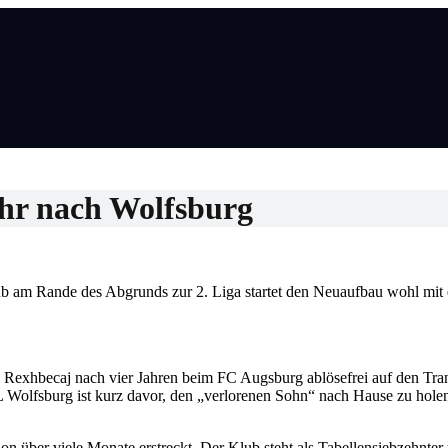
ehr nach Wolfsburg
ub am Rande des Abgrunds zur 2. Liga startet den Neuaufbau wohl mit 
s Rexhbecaj nach vier Jahren beim FC Augsburg ablösefrei auf den Tran
L Wolfsburg ist kurz davor, den „verlorenen Sohn“ nach Hause zu hole
on über viele Monate erstreckt. Der Klub steht als Tabellensiebzehnte