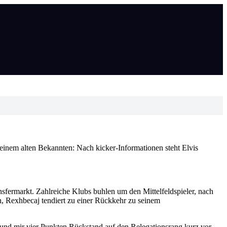
einem alten Bekannten: Nach kicker-Informationen steht Elvis
sfermarkt. Zahlreiche Klubs buhlen um den Mittelfeldspieler, nach
n, Rexhbecaj tendiert zu einer Rückkehr zu seinem
r und mir vier Punkten Rückstand auf den Relegationsrang kurz vor