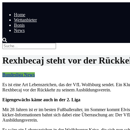
Home
Wettanbieter
Bonis
News
Rexhbecaj steht vor der Rückk
Bundesliga News
Es ist eine Art Lebenszeichen, das der VfL Wolfsburg sendet. Ein Kl
Rexhbecaj vor der Rückkehr zu seinem Ausbildungsverein.
Eigengewächs käme auch in der 2. Liga
Mit 28 Jahren ist er im besten Fußballeralter, im Sommer kommt Elvi
kicker-Informationen bahnt sich dabei eine Überraschung an: Der Vf
Ausbildungsverein.
Es wäre ein Lebenszeichen in der Wolfsburger Krise, die sich nun sch