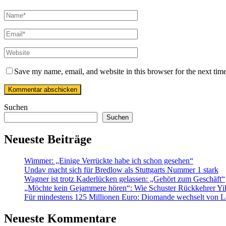
Save my name, email, and website in this browser for the next tim
Suchen
Suchen
Neueste Beiträge
Wimmer: „Einige Verrückte habe ich schon gesehen“
Undav macht sich für Bredlow als Stuttgarts Nummer 1 stark
Wagner ist trotz Kaderlücken gelassen: „Gehört zum Geschäft“
„Möchte kein Gejammere hören“: Wie Schuster Rückkehrer Yil
Für mindestens 125 Millionen Euro: Diomande wechselt von L
Neueste Kommentare