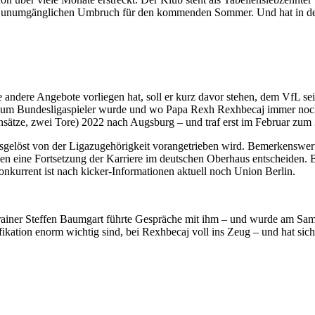
 den unumgänglichen Umbruch für den kommenden Sommer. Und hat in 
andere Angebote vorliegen hat, soll er kurz davor stehen, dem VfL sei
 zum Bundesligaspieler wurde und wo Papa Rexh Rexhbecaj immer noch 
sätze, zwei Tore) 2022 nach Augsburg – und traf erst im Februar zum
gelöst von der Ligazugehörigkeit vorangetrieben wird. Bemerkenswert: 
n eine Fortsetzung der Karriere im deutschen Oberhaus entscheiden. B
kurrent ist nach kicker-Informationen aktuell noch Union Berlin.
rainer Steffen Baumgart führte Gespräche mit ihm – und wurde am Sams
kation enorm wichtig sind, bei Rexhbecaj voll ins Zeug – und hat sic