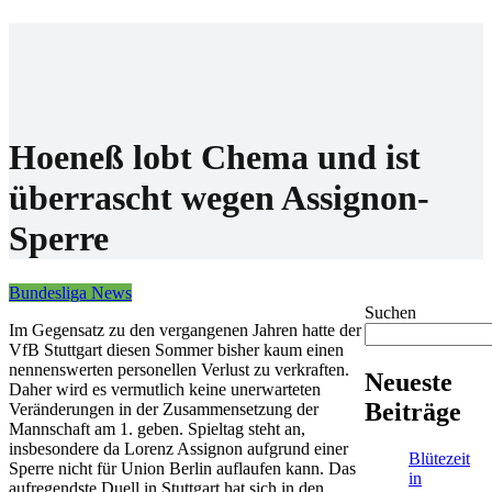
Home
Wettanbieter
Bonis
News
Hoeneß lobt Chema und ist
überrascht wegen Assignon-
Sperre
Bundesliga News
Suchen
Im Gegensatz zu den vergangenen Jahren hatte der
VfB Stuttgart diesen Sommer bisher kaum einen
nennenswerten personellen Verlust zu verkraften.
Neueste
Daher wird es vermutlich keine unerwarteten
Beiträge
Veränderungen in der Zusammensetzung der
Mannschaft am 1. geben. Spieltag steht an,
insbesondere da Lorenz Assignon aufgrund einer
Blütezeit
Sperre nicht für Union Berlin auflaufen kann. Das
in
aufregendste Duell in Stuttgart hat sich in den