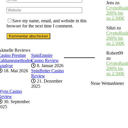
Jens
zu
CryptoRush
200% bis
zu 2.500€
Save my name, email, and website in this
browser for the next time I comment.
Silizi
zu
CryptoRush
200% bis
zu 2.500€
Aktuelle Reviews
Robert99
asino Prestige
SpinEmpire
zu
Zahlungsmethoden
Casino Review
CryptoRush
Analyse
8. Januar 2026
200% bis
18. Mai 2026
SpinBetter Casino
zu 2.500€
Review
21. Dezember
Neue Wettanbieter
2025
Wyns Casino
Review
30. September
2025