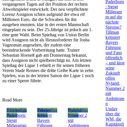
Paderborn
vergangenen Tagen auf der Position der rechten
: Steigt
Abwehrspieler entwickelt. Der neu verpflichtete
Millgram
Lorenz Assignon schien aufgrund der etwa elf
m auf die
Millionen Euro, die die Schwaben für ihn
nächste
ausgeben mussten, klar in der ersten Mannschaft
Sprosse?
eingeplant zu sein. Der 25-Jährige ist jedoch am 1.
Tillman
eine gute Wahl. Beim Spieltag von Union Berlin
kritisiert
wird Assignon nicht als Herausforderer für Josha
Bayers
Vagnoman angesehen, der zudem eine
Führung
beeindruckende Vorbereitung hatte. Trainer
und Fans
Sebastian Hoeneß gab am Donnerstag bekannt,
öffentlich
dass Assignon nicht spielberechtigt ist. Am letzten
– und lässt
Spieltag der Ligue 1 erhielt er für seinen früheren
seine
Verein Stade Rennes die dritte Gelbe Karte in zehn
Zukunft
Spielen, was in der letzten Saison der Ligue 1 noch
offen
zu einer Sperre führte.
Nyland:
Nummer 2
mit
Ambitione
Read More
n
Undav
Bundesliga
Blütezeit in
Bundesliga
Tillman
Bundesliga
Nyland:
über die
News
Paderborn:
News
kritisiert
News
Nummer 2
WM, die
Steigt
Bayers
mit
Kapitänsfr
Millgramm
Führung
Ambitionen