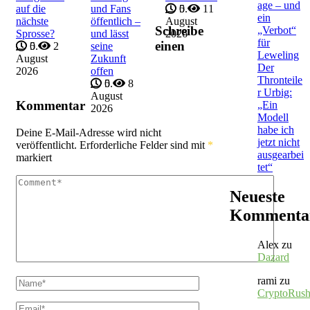
age – und
auf die
und Fans
5.
0
11
ein
nächste
öffentlich –
August
Schreibe
„Verbot“
Sprosse?
und lässt
2026
für
einen
5.
0
2
seine
Leweling
August
Zukunft
Der
2026
offen
Thronteile
5.
0
8
r Urbig:
August
Kommentar
„Ein
2026
Modell
habe ich
Deine E-Mail-Adresse wird nicht
jetzt nicht
veröffentlicht.
Erforderliche Felder sind mit
*
ausgearbei
markiert
tet“
Neueste
Kommenta
Alex
zu
Dazard
rami
zu
CryptoRus