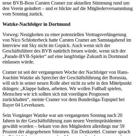
neue BVB-Boss Carsten Cramer zur aktuellen Stimmung rund um
den Verein geäußert – und er blickte auf die Mitgliederversammlung
vom Sonntag zurück.
Watzke-Nachfolger in Dortmund
Vorweg: Neuigkeiten zu einer potenziellen Vertragsverlängerung
von Nico Schlotterbeck hatte Carsten Cramer am Samstagabend im
Interview mit Sky nicht im Gepäck. Auch wenn sich der
Geschäftsführer des BVB natürlich freuen würde, wenn sich der
„Parade-BVB-Spieler“ auf eine langfristige Zukunft in Dortmund
einlassen würde.
Cramer ist seit der vergangenen Woche der Nachfolger von Hans-
Joachim Watzke als Sprecher der Geschäftsführung der Borussia,
will sich in seiner neuen Rolle aber nicht zu sehr in den Mittelpunkt
drängen: „Klappe halten, arbeiten. Wir wollen Fußball spielen,
Menschen wie ich sollten sich mit voreiligen Prognosen
zurückhalten“, meinte Cramer vor dem Bundesliga-Topspiel bei
Bayer 04 Leverkusen.
Sein Vorgänger Watzke war am vergangenen Sonntag nach 20
Jahren in der Geschäftsführung zum neuen Vereinspräsidenten
gewählt worden – bekam von den Mitgliedern allerdings nur 59
Prozent der abgegebenen Stimmen. Ein Denkzettel. Cramer sprach