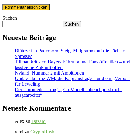
Suchen
Suchen
Neueste Beiträge
Blütezeit in Paderborn: Steigt Millgramm auf die nächste
Sprosse?
Tillman kritisiert Bayers Führung und Fans öffentlich – und
lässt seine Zukunft offen
Nyland: Nummer 2 mit Ambitionen
Undav über die WM, die Kapitänsfrage – und ein „Verbot“
für Leweling
Der Thronteiler Urbig: „Ein Modell habe ich jetzt nicht
ausgearbeitet“
Neueste Kommentare
Alex
zu
Dazard
rami
zu
CryptoRush