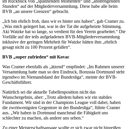
im Rückblick von „spannenden Momenten“ und „anstrengenden
Stunden“ auf der Mitgliederversammlung. Diese habe alle beim
BVB „an unsere Grenzen“ gebracht.
„Ich bin ehrlich froh, dass wir es hinter uns haben“, gab Cramer zu.
„Was mich geärgert hat, war in der Tat die aufgeheizte Stimmung.
Aki Watzke hat so lange, so verdient für den Verein gearbeitet.“ Die
Vorfälle auf der teils aufgeladenen BVB-Mitgliederversammlung
inklusive der geringen Mehrheit für Watzke hätten ihm „ehrlich
gesagt nicht zu 100 Prozent gefallen“.
BVB „super zufrieden“ mit Kovac
Was Cramer ebenfalls als „ätzend“ empfindet: „Im Rahmen unserer
Versammlung hatte man so den Eindruck, Borussia Dortmund steht
irgendwo im Niemandsland der Bundesliga“, meinte der BVB-
Geschäftsführer.
Natürlich sei die aktuelle Tabellenposition nicht das
Wunschergebnis, aber: „Trotz alledem haben wir ein stabiles
Fundament. Wir sind in der Champions League voll dabei, haben
die zweitwenigsten Gegentore in der Bundesliga“, führte Cramer
aus. „Wir haben in Dortmund manchmal die Fähigkeit uns
schlechter zu machen, als andere uns sehen.“
Zu einer Meisterschaftsansage wollte er sich zwar nicht hinreißen