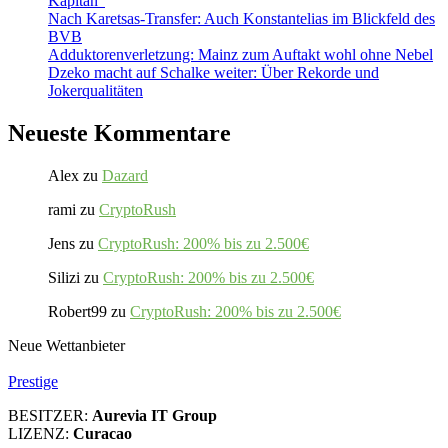
Kapitän“
Nach Karetsas-Transfer: Auch Konstantelias im Blickfeld des
BVB
Adduktorenverletzung: Mainz zum Auftakt wohl ohne Nebel
Dzeko macht auf Schalke weiter: Über Rekorde und
Jokerqualitäten
Neueste Kommentare
Alex
zu
Dazard
rami
zu
CryptoRush
Jens
zu
CryptoRush: 200% bis zu 2.500€
Silizi
zu
CryptoRush: 200% bis zu 2.500€
Robert99
zu
CryptoRush: 200% bis zu 2.500€
Neue Wettanbieter
Prestige
BESITZER:
Aurevia IT Group
LIZENZ:
Curacao