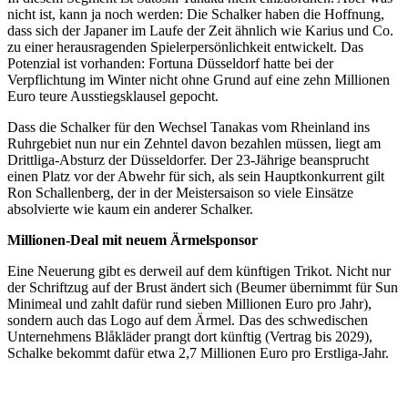
nicht ist, kann ja noch werden: Die Schalker haben die Hoffnung,
dass sich der Japaner im Laufe der Zeit ähnlich wie Karius und Co.
zu einer herausragenden Spielerpersönlichkeit entwickelt. Das
Potenzial ist vorhanden: Fortuna Düsseldorf hatte bei der
Verpflichtung im Winter nicht ohne Grund auf eine zehn Millionen
Euro teure Ausstiegsklausel gepocht.
Dass die Schalker für den Wechsel Tanakas vom Rheinland ins
Ruhrgebiet nun nur ein Zehntel davon bezahlen müssen, liegt am
Drittliga-Absturz der Düsseldorfer. Der 23-Jährige beansprucht
einen Platz vor der Abwehr für sich, als sein Hauptkonkurrent gilt
Ron Schallenberg, der in der Meistersaison so viele Einsätze
absolvierte wie kaum ein anderer Schalker.
Millionen-Deal mit neuem Ärmelsponsor
Eine Neuerung gibt es derweil auf dem künftigen Trikot. Nicht nur
der Schriftzug auf der Brust ändert sich (Beumer übernimmt für Sun
Minimeal und zahlt dafür rund sieben Millionen Euro pro Jahr),
sondern auch das Logo auf dem Ärmel. Das des schwedischen
Unternehmens Blåkläder prangt dort künftig (Vertrag bis 2029),
Schalke bekommt dafür etwa 2,7 Millionen Euro pro Erstliga-Jahr.