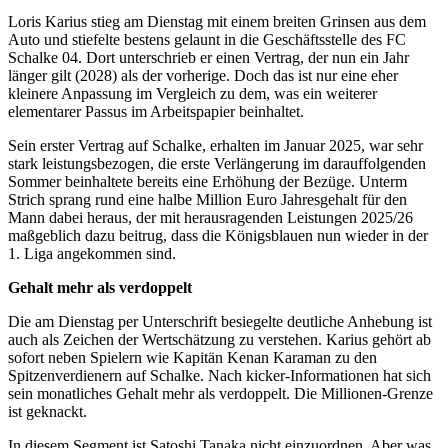
Loris Karius stieg am Dienstag mit einem breiten Grinsen aus dem
Auto und stiefelte bestens gelaunt in die Geschäftsstelle des FC
Schalke 04. Dort unterschrieb er einen Vertrag, der nun ein Jahr
länger gilt (2028) als der vorherige. Doch das ist nur eine eher
kleinere Anpassung im Vergleich zu dem, was ein weiterer
elementarer Passus im Arbeitspapier beinhaltet.
Sein erster Vertrag auf Schalke, erhalten im Januar 2025, war sehr
stark leistungsbezogen, die erste Verlängerung im darauffolgenden
Sommer beinhaltete bereits eine Erhöhung der Bezüge. Unterm
Strich sprang rund eine halbe Million Euro Jahresgehalt für den
Mann dabei heraus, der mit herausragenden Leistungen 2025/26
maßgeblich dazu beitrug, dass die Königsblauen nun wieder in der
1. Liga angekommen sind.
Gehalt mehr als verdoppelt
Die am Dienstag per Unterschrift besiegelte deutliche Anhebung ist
auch als Zeichen der Wertschätzung zu verstehen. Karius gehört ab
sofort neben Spielern wie Kapitän Kenan Karaman zu den
Spitzenverdienern auf Schalke. Nach kicker-Informationen hat sich
sein monatliches Gehalt mehr als verdoppelt. Die Millionen-Grenze
ist geknackt.
In diesem Segment ist Satoshi Tanaka nicht einzuordnen. Aber was