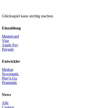
Glücksspiel kann süchtig machen.
Einzahlung
Mastercard
Visa
Apple Pay
Paysafe
Entwickler
Merkur
Novomatic
Play'n Go
Pragmatic
News
Alle
Casinos