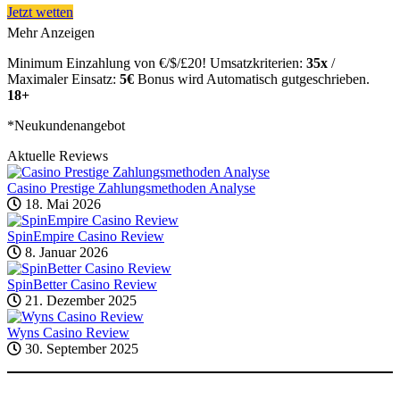
Jetzt wetten
Mehr Anzeigen
Minimum Einzahlung von €/$/£20! Umsatzkriterien:
35x
/
Maximaler Einsatz:
5€
Bonus wird Automatisch gutgeschrieben.
18+
*Neukundenangebot
Aktuelle Reviews
Casino Prestige Zahlungsmethoden Analyse
18. Mai 2026
SpinEmpire Casino Review
8. Januar 2026
SpinBetter Casino Review
21. Dezember 2025
Wyns Casino Review
30. September 2025