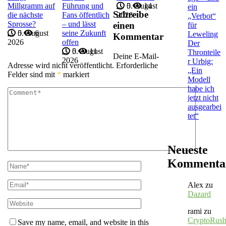
Millgramm auf
Führung und
5. August
0
14
ein
Schreibe
die nächste
Fans öffentlich
2026
„Verbot“
Sprosse?
– und lässt
einen
für
5. August
0
6
seine Zukunft
Leweling
Kommentar
2026
offen
Der
5. August
0
11
Thronteile
Deine E-Mail-
2026
r Urbig:
Adresse wird nicht veröffentlicht.
Erforderliche
„Ein
Felder sind mit
*
markiert
Modell
habe ich
jetzt nicht
ausgearbei
tet“
Neueste
Kommenta
Alex
zu
Dazard
rami
zu
CryptoRus
Save my name, email, and website in this