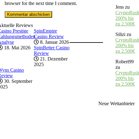
browser for the next time I comment.
Jens
zu
CryptoRush
200% bis
zu 2.500€
Aktuelle Reviews
asino Prestige
SpinEmpire
Silizi
zu
Zahlungsmethoden
Casino Review
CryptoRush
Analyse
8. Januar 2026
200% bis
18. Mai 2026
SpinBetter Casino
zu 2.500€
Review
21. Dezember
Robert99
2025
zu
Wyns Casino
CryptoRush
Review
200% bis
30. September
zu 2.500€
2025
Neue Wettanbieter