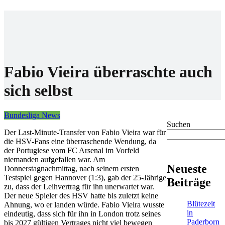
Home
Wettanbieter
Bonis
News
Fabio Vieira überraschte auch
sich selbst
Bundesliga News
Suchen
Der Last-Minute-Transfer von Fabio Vieira war für
die HSV-Fans eine überraschende Wendung, da
der Portugiese vom FC Arsenal im Vorfeld
niemanden aufgefallen war. Am
Neueste
Donnerstagnachmittag, nach seinem ersten
Testspiel gegen Hannover (1:3), gab der 25-Jährige
Beiträge
zu, dass der Leihvertrag für ihn unerwartet war.
Der neue Spieler des HSV hatte bis zuletzt keine
Blütezeit
Ahnung, wo er landen würde. Fabio Vieira wusste
in
eindeutig, dass sich für ihn in London trotz seines
Paderborn
bis 2027 gültigen Vertrages nicht viel bewegen