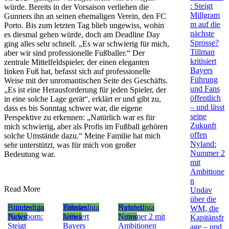
: Steigt
würde. Bereits in der Vorsaison verliehen die
Millgram
Gunners ihn an seinen ehemaligen Verein, den FC
m auf die
Porto. Bis zum letzten Tag blieb ungewiss, wohin
nächste
es diesmal gehen würde, doch am Deadline Day
Sprosse?
ging alles sehr schnell. „Es war schwierig für mich,
Tillman
aber wir sind professionelle Fußballer.“ Der
kritisiert
zentrale Mittelfeldspieler, der einen eleganten
Bayers
linken Fuß hat, befasst sich auf professionelle
Führung
Weise mit der unromantischen Seite des Geschäfts.
und Fans
„Es ist eine Herausforderung für jeden Spieler, der
öffentlich
in eine solche Lage gerät“, erklärt er und gibt zu,
– und lässt
dass es bis Sonntag schwer war, die eigene
seine
Perspektive zu erkennen: „Natürlich war es für
Zukunft
mich schwierig, aber als Profis im Fußball gehören
offen
solche Umstände dazu.“ Meine Familie hat mich
Nyland:
sehr unterstützt, was für mich von großer
Nummer 2
Bedeutung war.
mit
Ambitione
n
Read More
Undav
über die
Bundesliga
Blütezeit in
Bundesliga
Tillman
Bundesliga
Nyland:
WM, die
News
Paderborn:
News
kritisiert
News
Nummer 2 mit
Kapitänsfr
Steigt
Bayers
Ambitionen
age – und