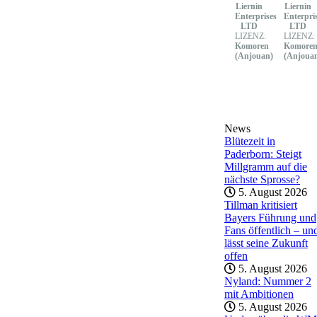
Liernin
Liernin
Enterprises
Enterpri
LTD
LTD
LIZENZ:
LIZENZ:
Komoren
Komore
(Anjouan)
(Anjoua
News
Blütezeit in
Paderborn: Steigt
Millgramm auf die
nächste Sprosse?
5. August 2026
Tillman kritisiert
Bayers Führung und
Fans öffentlich – un
lässt seine Zukunft
offen
5. August 2026
Nyland: Nummer 2
mit Ambitionen
5. August 2026