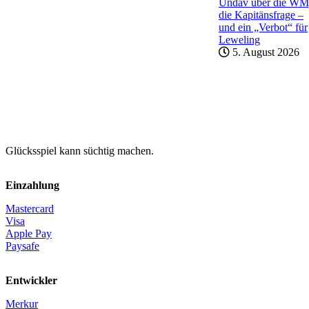
Undav über die WM
die Kapitänsfrage –
und ein „Verbot“ für
Leweling
5. August 2026
Glücksspiel kann süchtig machen.
Einzahlung
Mastercard
Visa
Apple Pay
Paysafe
Entwickler
Merkur