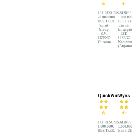
JAHRESUMSATZ:
JAHRES
20.000.000€
1.000.00
BESITZER:
BESITZE
Sprut
Liernin
Group
Enterpri
B.V.
LTD
LIZENZ:
LIZENZ:
Curacao
Komore
(Anjoua
QuickWin
Wyns
JAHRESUMSATZ:
JAHRES
1.000.000€
1.000.00
BESITZER:
BESITZE