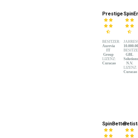
Prestige
SpinE
BESITZER:
JAHRES
Aurevia
10.000.0
IT
BESITZE
Group
GBL
LIZENZ:
Solution
Curacao
N.V.
LIZENZ:
Curacao
SpinBetter
Betist