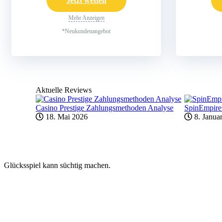
Jetzt wetten
Mehr Anzeigen
*Neukundenangebot
Aktuelle Reviews
Casino Prestige Zahlungsmethoden Analyse
SpinEmpire
18. Mai 2026
8. Janua
Glücksspiel kann süchtig machen.