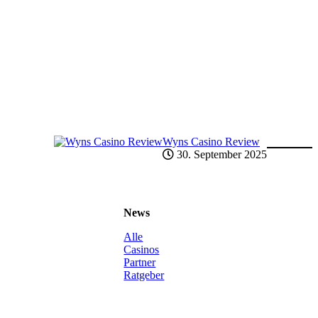
Wyns Casino Review
30. September 2025
News
Alle
Casinos
Partner
Ratgeber