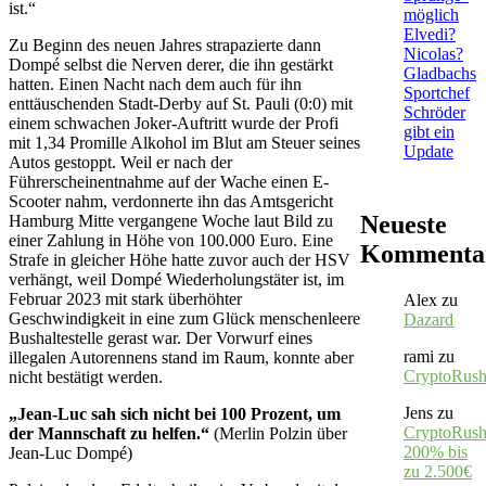
ist.“
möglich
Elvedi?
Zu Beginn des neuen Jahres strapazierte dann
Nicolas?
Dompé selbst die Nerven derer, die ihn gestärkt
Gladbachs
hatten. Einen Nacht nach dem auch für ihn
Sportchef
enttäuschenden Stadt-Derby auf St. Pauli (0:0) mit
Schröder
einem schwachen Joker-Auftritt wurde der Profi
gibt ein
mit 1,34 Promille Alkohol im Blut am Steuer seines
Update
Autos gestoppt. Weil er nach der
Führerscheinentnahme auf der Wache einen E-
Scooter nahm, verdonnerte ihn das Amtsgericht
Neueste
Hamburg Mitte vergangene Woche laut Bild zu
einer Zahlung in Höhe von 100.000 Euro. Eine
Kommenta
Strafe in gleicher Höhe hatte zuvor auch der HSV
verhängt, weil Dompé Wiederholungstäter ist, im
Februar 2023 mit stark überhöhter
Alex
zu
Geschwindigkeit in eine zum Glück menschenleere
Dazard
Bushaltestelle gerast war. Der Vorwurf eines
rami
zu
illegalen Autorennens stand im Raum, konnte aber
CryptoRus
nicht bestätigt werden.
Jens
zu
„Jean-Luc sah sich nicht bei 100 Prozent, um
CryptoRush
der Mannschaft zu helfen.“
(Merlin Polzin über
200% bis
Jean-Luc Dompé)
zu 2.500€