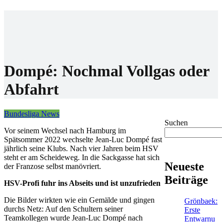
Home
Wettanbieter
Bonis
News
Dompé: Nochmal Vollgas oder
Abfahrt
Bundesliga News
Suchen
Vor seinem Wechsel nach Hamburg im
Spätsommer 2022 wechselte Jean-Luc Dompé fast
jährlich seine Klubs. Nach vier Jahren beim HSV
steht er am Scheideweg. In die Sackgasse hat sich
Neueste
der Franzose selbst manövriert.
Beiträge
HSV-Profi fuhr ins Abseits und ist unzufrieden
Die Bilder wirkten wie ein Gemälde und gingen
Grönbaek:
durchs Netz: Auf den Schultern seiner
Erste
Teamkollegen wurde Jean-Luc Dompé nach
Entwarnu