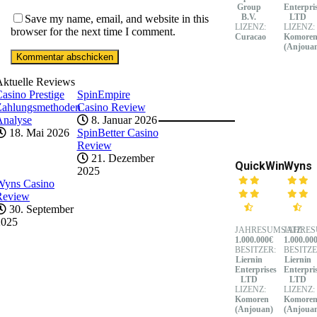
Group
Enterpri
B.V.
LTD
Save my name, email, and website in this
LIZENZ:
LIZENZ:
browser for the next time I comment.
Curacao
Komore
(Anjoua
Aktuelle Reviews
asino Prestige
SpinEmpire
Zahlungsmethoden
Casino Review
Analyse
8. Januar 2026
18. Mai 2026
SpinBetter Casino
Review
21. Dezember
QuickWin
Wyns
2025
Wyns Casino
Review
30. September
2025
JAHRESUMSATZ:
JAHRES
1.000.000€
1.000.00
BESITZER:
BESITZE
Liernin
Liernin
Enterprises
Enterpri
LTD
LTD
LIZENZ:
LIZENZ:
Komoren
Komore
(Anjouan)
(Anjoua