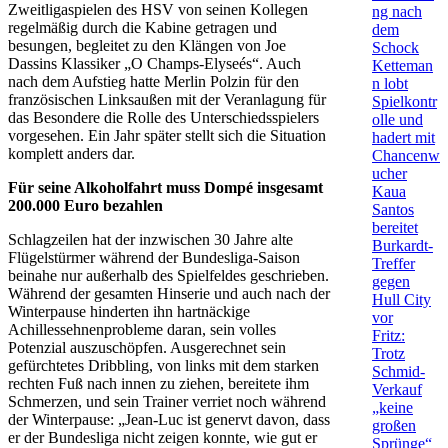
Zweitligaspielen des HSV von seinen Kollegen
ng nach
regelmäßig durch die Kabine getragen und
dem
besungen, begleitet zu den Klängen von Joe
Schock
Dassins Klassiker „O Champs-Elyseés“. Auch
Ketteman
nach dem Aufstieg hatte Merlin Polzin für den
n lobt
französischen Linksaußen mit der Veranlagung für
Spielkontr
das Besondere die Rolle des Unterschiedsspielers
olle und
vorgesehen. Ein Jahr später stellt sich die Situation
hadert mit
komplett anders dar.
Chancenw
ucher
Für seine Alkoholfahrt muss Dompé insgesamt
Kaua
200.000 Euro bezahlen
Santos
bereitet
Schlagzeilen hat der inzwischen 30 Jahre alte
Burkardt-
Flügelstürmer während der Bundesliga-Saison
Treffer
beinahe nur außerhalb des Spielfeldes geschrieben.
gegen
Während der gesamten Hinserie und auch nach der
Hull City
Winterpause hinderten ihn hartnäckige
vor
Achillessehnenprobleme daran, sein volles
Fritz:
Potenzial auszuschöpfen. Ausgerechnet sein
Trotz
gefürchtetes Dribbling, von links mit dem starken
Schmid-
rechten Fuß nach innen zu ziehen, bereitete ihm
Verkauf
Schmerzen, und sein Trainer verriet noch während
„keine
der Winterpause: „Jean-Luc ist genervt davon, dass
großen
er der Bundesliga nicht zeigen konnte, wie gut er
Sprünge“