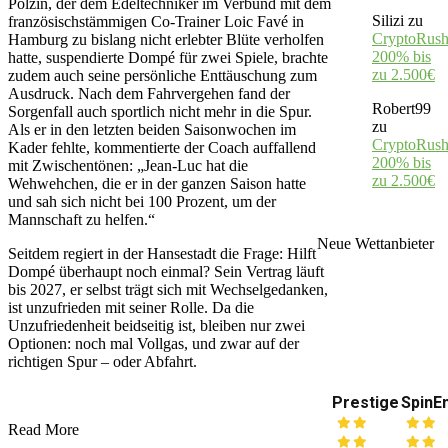
Polzin, der dem Edeltechniker im Verbund mit dem
Silizi
zu
französischstämmigen Co-Trainer Loic Favé in
CryptoRush
Hamburg zu bislang nicht erlebter Blüte verholfen
200% bis
hatte, suspendierte Dompé für zwei Spiele, brachte
zu 2.500€
zudem auch seine persönliche Enttäuschung zum
Ausdruck. Nach dem Fahrvergehen fand der
Robert99
Sorgenfall auch sportlich nicht mehr in die Spur.
zu
Als er in den letzten beiden Saisonwochen im
CryptoRush
Kader fehlte, kommentierte der Coach auffallend
200% bis
mit Zwischentönen: „Jean-Luc hat die
zu 2.500€
Wehwehchen, die er in der ganzen Saison hatte
und sah sich nicht bei 100 Prozent, um der
Mannschaft zu helfen.“
Neue Wettanbieter
Seitdem regiert in der Hansestadt die Frage: Hilft
Dompé überhaupt noch einmal? Sein Vertrag läuft
bis 2027, er selbst trägt sich mit Wechselgedanken,
ist unzufrieden mit seiner Rolle. Da die
Unzufriedenheit beidseitig ist, bleiben nur zwei
Optionen: noch mal Vollgas, und zwar auf der
richtigen Spur – oder Abfahrt.
Prestige
SpinE
Read More