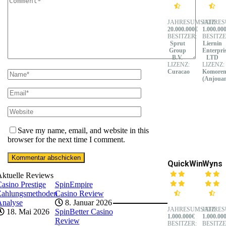
JAHRESUMSATZ:
JAHRES
20.000.000€
1.000.00
BESITZER:
BESITZE
Sprut
Liernin
Group
Enterpri
B.V.
LTD
LIZENZ:
LIZENZ:
Curacao
Komore
(Anjoua
Save my name, email, and website in this
browser for the next time I comment.
QuickWin
Wyns
Aktuelle Reviews
asino Prestige
SpinEmpire
Zahlungsmethoden
Casino Review
Analyse
8. Januar 2026
JAHRESUMSATZ:
JAHRES
18. Mai 2026
SpinBetter Casino
1.000.000€
1.000.00
Review
BESITZER:
BESITZE