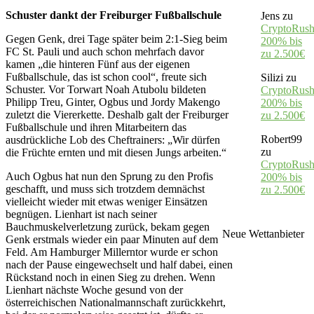
Schuster dankt der Freiburger Fußballschule
Jens
zu
CryptoRush
Gegen Genk, drei Tage später beim 2:1-Sieg beim
200% bis
FC St. Pauli und auch schon mehrfach davor
zu 2.500€
kamen „die hinteren Fünf aus der eigenen
Fußballschule, das ist schon cool“, freute sich
Silizi
zu
Schuster. Vor Torwart Noah Atubolu bildeten
CryptoRush
Philipp Treu, Ginter, Ogbus und Jordy Makengo
200% bis
zuletzt die Viererkette. Deshalb galt der Freiburger
zu 2.500€
Fußballschule und ihren Mitarbeitern das
Robert99
ausdrückliche Lob des Cheftrainers: „Wir dürfen
zu
die Früchte ernten und mit diesen Jungs arbeiten.“
CryptoRush
Auch Ogbus hat nun den Sprung zu den Profis
200% bis
geschafft, und muss sich trotzdem demnächst
zu 2.500€
vielleicht wieder mit etwas weniger Einsätzen
begnügen. Lienhart ist nach seiner
Bauchmuskelverletzung zurück, bekam gegen
Neue Wettanbieter
Genk erstmals wieder ein paar Minuten auf dem
Feld. Am Hamburger Millerntor wurde er schon
nach der Pause eingewechselt und half dabei, einen
Rückstand noch in einen Sieg zu drehen. Wenn
Lienhart nächste Woche gesund von der
österreichischen Nationalmannschaft zurückkehrt,