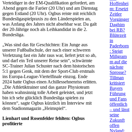
Verteidiger in der EM-Qualifikation gefordert, am
Hoffenhei
Abend gegen die Faröer (20 Uhr) und am Dienstag
m: Ersetzt
gegen Estland (20 Uhr). Ogbus reiste mit reichlich
Zeitler
Bundesligaspielpraxis zu den Länderspielen an,
Vorgänger
was Anfang des Jahres nicht absehbar war. Da galt
Daghim
der 20-Jährige noch als Leihkandidat in die 2.
bei RB?
Bundesliga.
Blütezeit
in
„Was sind das für Geschichten: Ein Junge aus
Paderborn
unserer Fußballschule, der nach einer schweren
: Steigt
Verletzung fast ein Jahr raus war, liefert jetzt so ab,
Millgram
und darf ein Teil unserer Reise sein“, schwärmte
m auf die
SC-Trainer Julian Schuster nach dem historischen
nächste
5:1 gegen Genk, mit dem der Sport-Club erstmals
Sprosse?
ins Europa-League-Viertelfinale einzog. Ende
Tillman
2024 hatte Ogbus einen Achillessehnenriss erlitten.
kritisiert
„Die Athletiktrainer und das ganze Physioteam
Bayers
haben wahnsinnig tolle Arbeit geleistet, und jetzt
Führung
bin ich sehr glücklich Bundesliga spielen zu
und Fans
können“, sagte Ogbus kürzlich im Interview mit
öffentlich
dem Stadionmagazin „Heimspiel“.
– und lässt
seine
Lienhart und Rosenfelder fehlten: Ogbus
Zukunft
profitierte
offen
Nyland: