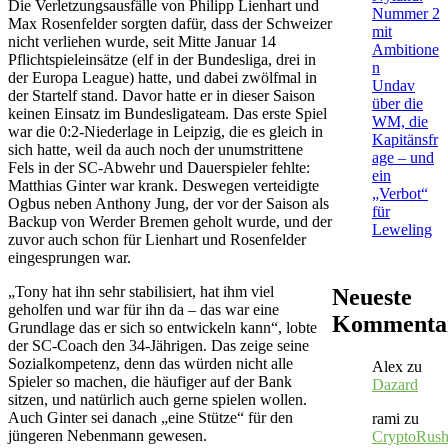
Die Verletzungsausfälle von Philipp Lienhart und
Nummer 2
Max Rosenfelder sorgten dafür, dass der Schweizer
mit
nicht verliehen wurde, seit Mitte Januar 14
Ambitione
Pflichtspieleinsätze (elf in der Bundesliga, drei in
n
der Europa League) hatte, und dabei zwölfmal in
Undav
der Startelf stand. Davor hatte er in dieser Saison
über die
keinen Einsatz im Bundesligateam. Das erste Spiel
WM, die
war die 0:2-Niederlage in Leipzig, die es gleich in
Kapitänsfr
sich hatte, weil da auch noch der unumstrittene
age – und
Fels in der SC-Abwehr und Dauerspieler fehlte:
ein
Matthias Ginter war krank. Deswegen verteidigte
„Verbot“
Ogbus neben Anthony Jung, der vor der Saison als
für
Backup von Werder Bremen geholt wurde, und der
Leweling
zuvor auch schon für Lienhart und Rosenfelder
eingesprungen war.
„Tony hat ihn sehr stabilisiert, hat ihm viel
Neueste
geholfen und war für ihn da – das war eine
Kommenta
Grundlage das er sich so entwickeln kann“, lobte
der SC-Coach den 34-Jährigen. Das zeige seine
Sozialkompetenz, denn das würden nicht alle
Alex
zu
Spieler so machen, die häufiger auf der Bank
Dazard
sitzen, und natürlich auch gerne spielen wollen.
Auch Ginter sei danach „eine Stütze“ für den
rami
zu
jüngeren Nebenmann gewesen.
CryptoRus