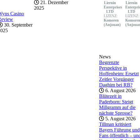
21. Dezember
Liernin
Liernin
Enterprises
Enterpri
2025
LTD
LTD
Wyns Casino
LIZENZ:
LIZENZ:
Review
Komoren
Komore
30. September
(Anjouan)
(Anjoua
2025
News
Begrenzte
Perspektive in
Hoffenheim: Ersetzt
Zeitler Vorgänger
Daghim bei RB?
6. August 2026
Blütezeit in
Paderborn: Steigt
Millgramm auf die
nächste Sprosse?
5. August 2026
Tillman kritisiert
Bayers Führung und
Fans öffentlich – un