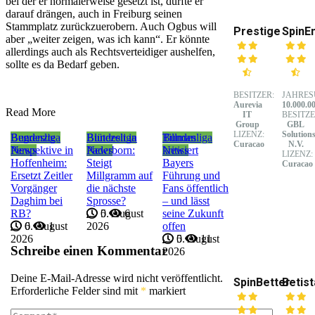
bei der er normalerweise gesetzt ist, dürfte er
darauf drängen, auch in Freiburg seinen
Stammplatz zurückzuerobern. Auch Ogbus will
Prestige
SpinE
aber „weiter zeigen, was ich kann“. Er könnte
allerdings auch als Rechtsverteidiger aushelfen,
sollte es da Bedarf geben.
BESITZER:
JAHRES
Aurevia
10.000.0
Read More
IT
BESITZE
Group
GBL
LIZENZ:
Solution
Bundesliga
Begrenzte
Bundesliga
Blütezeit in
Bundesliga
Tillman
Curacao
N.V.
News
Perspektive in
News
Paderborn:
News
kritisiert
LIZENZ:
Hoffenheim:
Steigt
Bayers
Curacao
Ersetzt Zeitler
Millgramm auf
Führung und
Vorgänger
die nächste
Fans öffentlich
Daghim bei
Sprosse?
– und lässt
RB?
5. August
0
6
seine Zukunft
6. August
0
1
2026
offen
2026
5. August
0
11
Schreibe einen Kommentar
2026
Deine E-Mail-Adresse wird nicht veröffentlicht.
SpinBetter
Betist
Erforderliche Felder sind mit
*
markiert