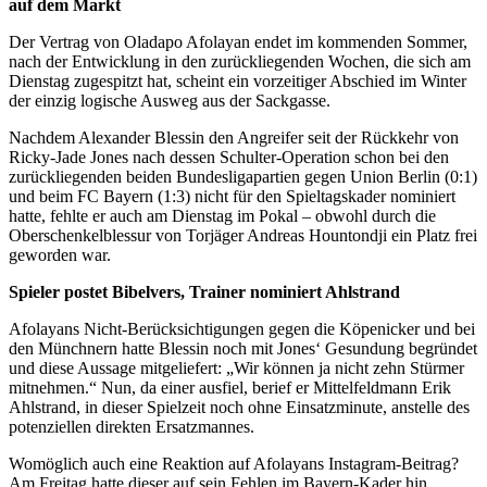
auf dem Markt
Der Vertrag von Oladapo Afolayan endet im kommenden Sommer,
nach der Entwicklung in den zurückliegenden Wochen, die sich am
Dienstag zugespitzt hat, scheint ein vorzeitiger Abschied im Winter
der einzig logische Ausweg aus der Sackgasse.
Nachdem Alexander Blessin den Angreifer seit der Rückkehr von
Ricky-Jade Jones nach dessen Schulter-Operation schon bei den
zurückliegenden beiden Bundesligapartien gegen Union Berlin (0:1)
und beim FC Bayern (1:3) nicht für den Spieltagskader nominiert
hatte, fehlte er auch am Dienstag im Pokal – obwohl durch die
Oberschenkelblessur von Torjäger Andreas Hountondji ein Platz frei
geworden war.
Spieler postet Bibelvers, Trainer nominiert Ahlstrand
Afolayans Nicht-Berücksichtigungen gegen die Köpenicker und bei
den Münchnern hatte Blessin noch mit Jones‘ Gesundung begründet
und diese Aussage mitgeliefert: „Wir können ja nicht zehn Stürmer
mitnehmen.“ Nun, da einer ausfiel, berief er Mittelfeldmann Erik
Ahlstrand, in dieser Spielzeit noch ohne Einsatzminute, anstelle des
potenziellen direkten Ersatzmannes.
Womöglich auch eine Reaktion auf Afolayans Instagram-Beitrag?
Am Freitag hatte dieser auf sein Fehlen im Bayern-Kader hin