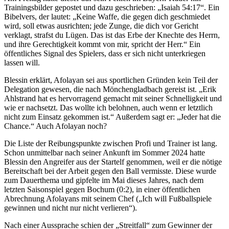
Trainingsbilder gepostet und dazu geschrieben: „Isaiah 54:17“. Ein
Bibelvers, der lautet: „Keine Waffe, die gegen dich geschmiedet
wird, soll etwas ausrichten; jede Zunge, die dich vor Gericht
verklagt, strafst du Lügen. Das ist das Erbe der Knechte des Herrn,
und ihre Gerechtigkeit kommt von mir, spricht der Herr.“ Ein
öffentliches Signal des Spielers, dass er sich nicht unterkriegen
lassen will.
Blessin erklärt, Afolayan sei aus sportlichen Gründen kein Teil der
Delegation gewesen, die nach Mönchengladbach gereist ist. „Erik
Ahlstrand hat es hervorragend gemacht mit seiner Schnelligkeit und
wie er nachsetzt. Das wollte ich belohnen, auch wenn er letztlich
nicht zum Einsatz gekommen ist.“ Außerdem sagt er: „Jeder hat die
Chance.“ Auch Afolayan noch?
Die Liste der Reibungspunkte zwischen Profi und Trainer ist lang.
Schon unmittelbar nach seiner Ankunft im Sommer 2024 hatte
Blessin den Angreifer aus der Startelf genommen, weil er die nötige
Bereitschaft bei der Arbeit gegen den Ball vermisste. Diese wurde
zum Dauerthema und gipfelte im Mai dieses Jahres, nach dem
letzten Saisonspiel gegen Bochum (0:2), in einer öffentlichen
Abrechnung Afolayans mit seinem Chef („Ich will Fußballspiele
gewinnen und nicht nur nicht verlieren“).
Nach einer Aussprache schien der „Streitfall“ zum Gewinner der